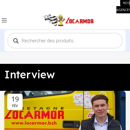
NOS
AGENCE
Recherche
de
produits
Interview
19
FÉV