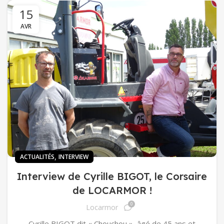
15
AVR
,
ACTUALITÉS
INTERVIEW
Interview de Cyrille BIGOT, le Corsaire
de LOCARMOR !
0
Locarmor
Cyrille BIGOT dit « Chouchou », âgé de 45 ans et