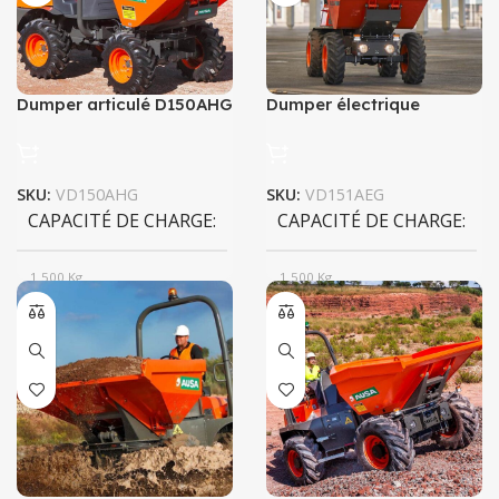
Dumper articulé D150AHG
Dumper électrique
D151AEG
SKU:
VD150AHG
SKU:
VD151AEG
CAPACITÉ DE CHARGE
CAPACITÉ DE CHARGE
1 500 Kg
1 500 Kg
CAPACITÉ DE LA BENNE
CAPACITÉ DE LA BENNE
835 L
900 L
POIDS
1 510 Kg
POIDS
1530 Kg