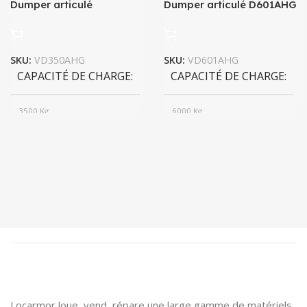
Dumper articulé
Dumper articulé D601AHG
D350AHG
SKU:
VD350AHG
SKU:
VD601AHG
CAPACITÉ DE CHARGE
CAPACITÉ DE CHARGE
3500 Kg
6000 Kg
CAPACITÉ DE LA BENNE
CAPACITÉ DE LA BENNE
2130 L
3154 L
POIDS
2831 Kg
POIDS
4465 Kg
Locarmor loue, vend, répare une large gamme de matériels