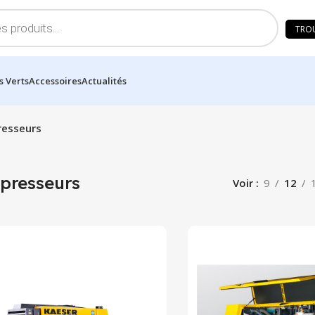
TRO
s Verts
Accessoires
Actualités
esseurs
presseurs
Voir
9
12