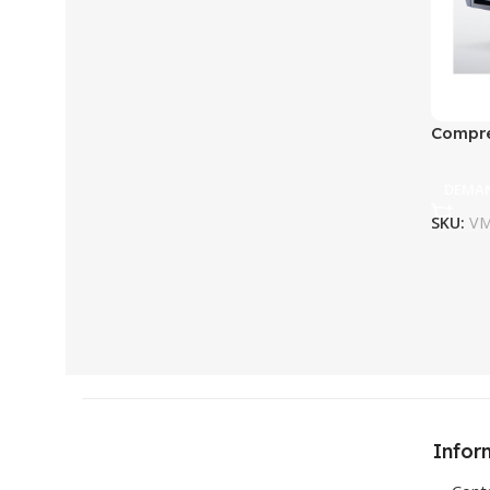
Compre
DEMAN
SKU:
VM
Infor