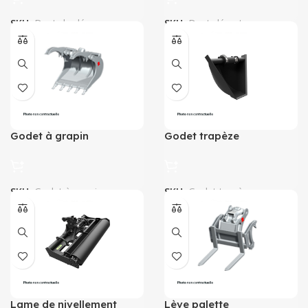
SKU:
Dent de déssoussage
SKU:
Dent déroctage
Godet à grapin
Godet trapèze
SKU:
Godet à grapin
SKU:
Godet trapèze
Lame de nivellement
Lève palette