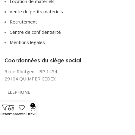
Location de matériels
Vente de petits matériels
Recrutement
Centre de confidentialité
Mentions légales
Coordonnées du siège social
5 rue Röntgen – BP 1454
29104 QUIMPER CEDEX
TÉLÉPHONE
02 98 55 99 99
0
Filtres
Comparer
Wishlist
Devis
Suivez-nous