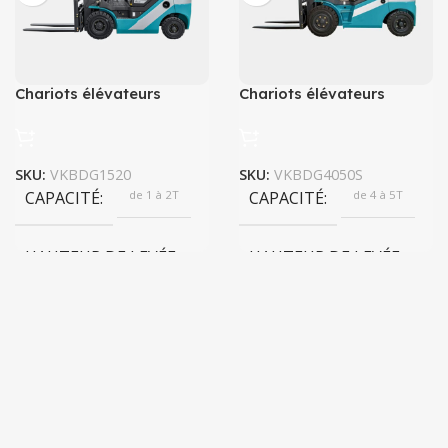
Chariots élévateurs
Chariots élévateurs
KBD/G 15-20+ Diesel et
KBD/G 40-50S
GPL
SKU:
VKBDG1520
SKU:
VKBDG4050S
CAPACITÉ
de 1 à 2T
CAPACITÉ
de 4 à 5T
HAUTEUR DE LEVÉE
HAUTEUR DE LEVÉE
6000 mm
6000 mm
RAYON DE BRAQUAGE
RAYON DE BRAQUAGE
2160 mm
2830 mm