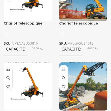
Chariot télescopique
Chariot télescopique
PEGASUS 38.16
PEGASUS 40.18
SKU:
VPEGASUS3816
SKU:
VPEGASUS4018
CAPACITÉ
3800 kg
CAPACITÉ
4000 kg
HAUTEUR MAX DE LEVAGE
HAUTEUR MAX DE LEVAG
15,70 m
18,00 m
PUISSANCE
106 kW
PUISSANCE
73,4 kW