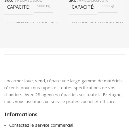
SKU:
VPEGASUS5021
SKU:
VPEGASUS6016
CAPACITÉ
5000 kg
CAPACITÉ
6000 kg
HAUTEUR MAX DE LEVAGE
HAUTEUR MAX DE LEVAG
20,50 m
15,70 m
PUISSANCE
106 kW
PUISSANCE
106 kW
Locarmor loue, vend, répare une large gamme de matériels
récents pour tous types et toutes spécifications de vos
chantiers. Avec 28 agences réparties sur toute la Bretagne,
nous vous assurons un service professionnel et efficace…
Informations
Contactez le service commercial