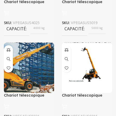
Chariot télescopique
Chariot télescopique
PEGASUS 40.25
PEGASUS 50.19
SKU:
VPEGASUS4025
SKU:
VPEGASUS5019
CAPACITÉ
4000 kg
CAPACITÉ
5000 kg
HAUTEUR MAX DE LEVAGE
HAUTEUR MAX DE LEVAG
24,10 m
18,70 m
PUISSANCE
106 kW
PUISSANCE
96 kW
Chariot télescopique
Chariot télescopique
PEGASUS 50.21
PEGASUS 60.16